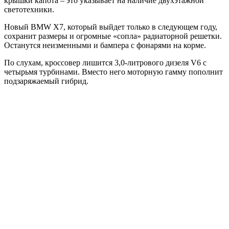
крышки капота – это указывает на наличие двухэтажной
светотехники.
Новый BMW X7, который выйдет только в следующем году,
сохранит размеры и огромные «сопла» радиаторной решетки.
Останутся неизменными и бампера с фонарями на корме.
По слухам, кроссовер лишится 3,0-литрового дизеля V6 с
четырьмя турбинами. Вместо него моторную гамму пополнит
подзаряжаемый гибрид.