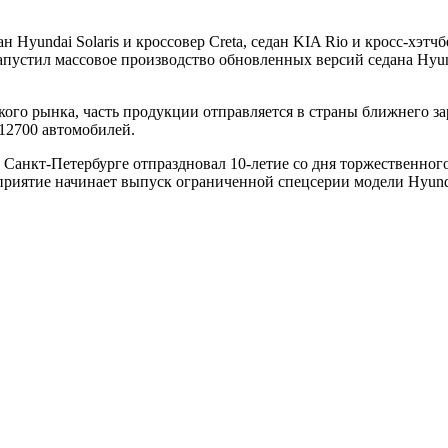
н Hyundai Solaris и кроссовер Creta, седан KIA Rio и кросс-хэ
устил массовое производство обновленных версий седана Hyundai
ого рынка, часть продукции отправляется в страны ближнего за
12700 автомобилей.
в Санкт-Петербурге отпраздновал 10-летие со дня торжественного
риятие начинает выпуск ограниченной спецсерии модели Hyundai 