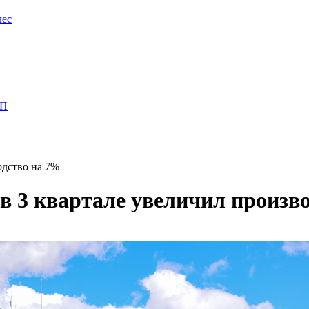
лес
ПП
одство на 7%
в 3 квартале увеличил произв