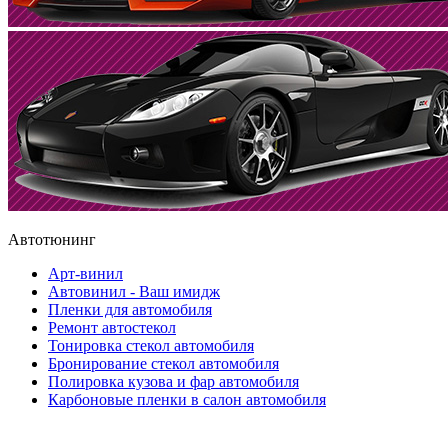
Автотюнинг
Арт-винил
Автовинил - Ваш имидж
Пленки для автомобиля
Ремонт автостекол
Тонировка стекол автомобиля
Бронирование стекол автомобиля
Полировка кузова и фар автомобиля
Карбоновые пленки в салон автомобиля