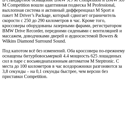
M Competition вошли адаптивная подвеска M Professional,
выхлопная система и активный дифференциал M Sport и
пакет M Driver’s Package, который сдвигает ограничитель
скорости с 250 до 290 километров в час. Кроме того,
кроссоверы оборудованы лазерными фарами, регистратором
BMW Drive Recorder, передними сиденьями с вентиляцией и
массажем, доводчиками дверей и аудиосистемой Bowers &
Wilkins Diamond Surround Sound.
Под капотом всё без изменений. Оба кроссовера по-прежнему
оснащены битурбовосьмеркой 4.4 мощность 625 лошадиных
сил в паре с восьмидиапазонным автоматом M Steptronic. С
места до 100 километров в час вседорожники разгоняются за
3,8 секунды – на 0,1 секунды быстрее, чем версии без
приставки Competition.