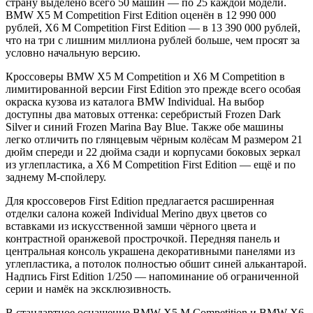
страну выделено всего 50 машин — по 25 каждой модели.
BMW X5 M Competition First Edition оценён в 12 990 000
рублей, X6 M Competition First Edition — в 13 390 000 рублей,
что на три с лишним миллиона рублей больше, чем просят за
условно начальную версию.
Кроссоверы BMW X5 M Competition и X6 M Competition в
лимитированной версии First Edition это прежде всего особая
окраска кузова из каталога BMW Individual. На выбор
доступны два матовых оттенка: серебристый Frozen Dark
Silver и синий Frozen Marina Bay Blue. Также обе машины
легко отличить по глянцевым чёрным колёсам M размером 21
дюйм спереди и 22 дюйма сзади и корпусами боковых зеркал
из углепластика, а X6 M Competition First Edition — ещё и по
заднему M-спойлеру.
Для кроссоверов First Edition предлагается расширенная
отделки салона кожей Individual Merino двух цветов со
вставками из искусственной замши чёрного цвета и
контрастной оранжевой прострочкой. Передняя панель и
центральная консоль украшена декоративными панелями из
углепластика, а потолок полностью обшит синей алькантарой.
Надпись First Edition 1/250 — напоминание об ограниченной
серии и намёк на эксклюзивность.
В стандартное оснащение BMW X5 M Competition и BMW X6