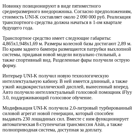
Новинку позиционируют в виде пятиместного
среднеразмерного внедорожника. Согласно предположениям,
стоимость UNI-K составляет около 2 090 000 руб. Реализация
транспортного средства должна начаться в 1-ом квартале
будущего года.
Транспортное средство имеет следующие габариты:
4,865х1,948х1,69 м. Размеры колесной базы достигают 2,89 м.
По краям заднего бампера размещаются патрубки выхлопной
системы, придавая новой модели визуально стильный, а
также спортивный вид. Разделенные фары получили острую
форму.
Интерьер UNI-K получил новую технологическую
интеллектуальную кабину. В ней имеется длинный, а также
узкий жидкокристаллический дисплей, вынесенный вперед.
Авто получило интеллектуальный голосовой помощник iFlyy
3.0, поддерживающий голосовое обучение.
Модификация UNI-K получила 2.0-литровый турбированный
силовой агрегат новой генерации, который способен
выдавать 230 лошадиных сил. Вместе с ним функционирует
автоматическая 8-ступенчатая трансмиссия Aisin, а также
полноприводная система, доступная за доплату.